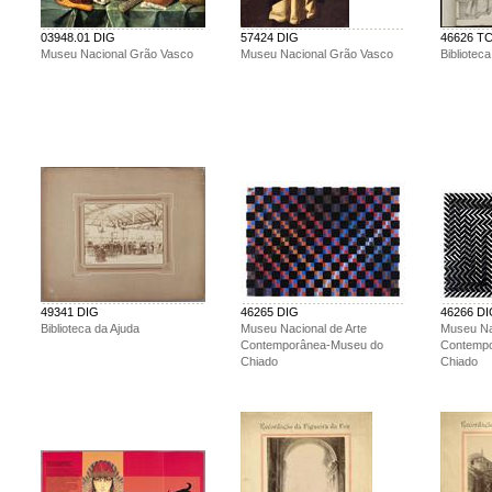
03948.01 DIG
57424 DIG
46626 T
Museu Nacional Grão Vasco
Museu Nacional Grão Vasco
Bibliotec
49341 DIG
46265 DIG
46266 D
Biblioteca da Ajuda
Museu Nacional de Arte
Museu Na
Contemporânea-Museu do
Contemp
Chiado
Chiado