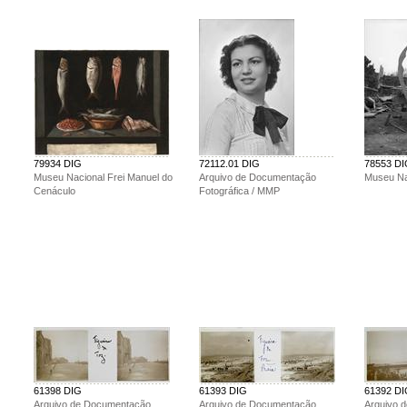
79934 DIG
72112.01 DIG
78553 D
Museu Nacional Frei Manuel do
Arquivo de Documentação
Museu Nac
Cenáculo
Fotográfica / MMP
61398 DIG
61393 DIG
61392 D
Arquivo de Documentação
Arquivo de Documentação
Arquivo 