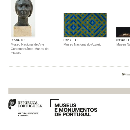
09584 TC
03236 TC
03948 T
Museu Nacional de Arte
Museu Nacional do Azulejo
Museu Na
Contemporânea-Museu do
Chiado
54 i