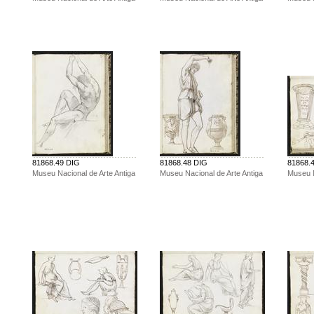
81868.49 DIG
81868.48 DIG
81868.
Museu Nacional de Arte Antiga
Museu Nacional de Arte Antiga
Museu N