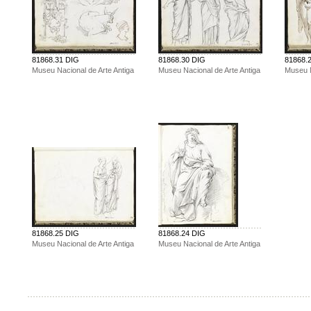
81868.31 DIG
81868.30 DIG
81868.
Museu Nacional de Arte Antiga
Museu Nacional de Arte Antiga
Museu N
81868.25 DIG
81868.24 DIG
Museu Nacional de Arte Antiga
Museu Nacional de Arte Antiga