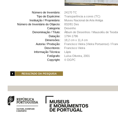
Número de Inventário:
24170 TC
Tipo de Espécime:
Transparência a cores (TC)
Instituição / Proprietário:
Museu Nacional de Arte Antiga
Número de Inventário do Objecto:
832/81 Des
Categoria:
Desenho
Denominação / Título:
Álbum de Desenhos / Mausoléu de Teodo
Datação:
1794-1796
Dimensões:
18,2 cm x 11,4 cm
Autoria / Produção:
Francisco Vieira (Vieira Portuense) / Fran
Descritores:
Francisco Vieira
Informação Técnica:
Lápis
Fotógrafo:
Luísa Oliveira, 2001
Copyright:
© DGPC
RESULTADO DA PESQUISA