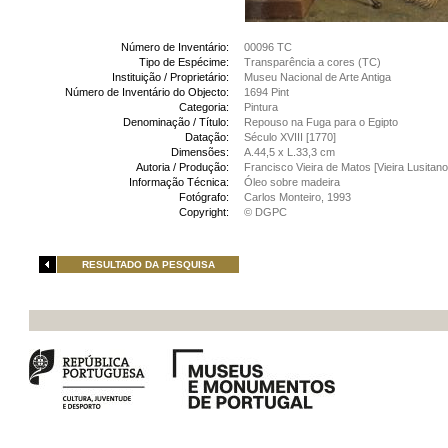
Número de Inventário:
00096 TC
Tipo de Espécime:
Transparência a cores (TC)
Instituição / Proprietário:
Museu Nacional de Arte Antiga
Número de Inventário do Objecto:
1694 Pint
Categoria:
Pintura
Denominação / Título:
Repouso na Fuga para o Egipto
Datação:
Século XVIII [1770]
Dimensões:
A.44,5 x L.33,3 cm
Autoria / Produção:
Francisco Vieira de Matos [Vieira Lusitano
Informação Técnica:
Óleo sobre madeira
Fotógrafo:
Carlos Monteiro, 1993
Copyright:
© DGPC
RESULTADO DA PESQUISA