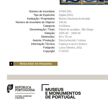
Número de Inventário:
47564 DIG
Tipo de Espécime:
Digital (DIG)
Instituição / Proprietário:
Museu Nacional do Azulejo
Número de Inventário do Objecto:
140 Az
Categoria:
Cerâmica
Denominação / Título:
Painel de azulejos. São Diogo
Datação:
1625 dC - 1650 dC
Dimensões:
84 x 70 cm
Autoria / Produção:
Desconhecido / Lisboa
Informação Técnica:
Faiança a azul e branco
Fotógrafo:
Luísa Oliveira, 2011
Copyright:
© DGPC
RESULTADO DA PESQUISA