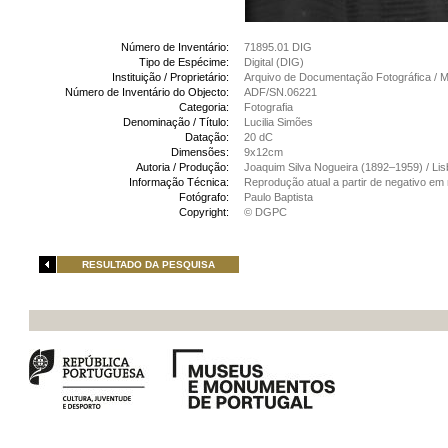
Número de Inventário:
71895.01 DIG
Tipo de Espécime:
Digital (DIG)
Instituição / Proprietário:
Arquivo de Documentação Fotográfica /
Número de Inventário do Objecto:
ADF/SN.06221
Categoria:
Fotografia
Denominação / Título:
Lucilia Simões
Datação:
20 dC
Dimensões:
9x12cm
Autoria / Produção:
Joaquim Silva Nogueira (1892–1959) / Li
Informação Técnica:
Reprodução atual a partir de negativo em n
Fotógrafo:
Paulo Baptista
Copyright:
© DGPC
RESULTADO DA PESQUISA