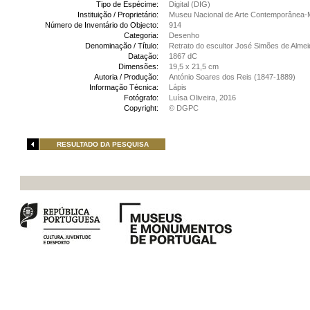
Tipo de Espécime:
Digital (DIG)
Instituição / Proprietário:
Museu Nacional de Arte Contemporânea-
Número de Inventário do Objecto:
914
Categoria:
Desenho
Denominação / Título:
Retrato do escultor José Simões de Almei
Datação:
1867 dC
Dimensões:
19,5 x 21,5 cm
Autoria / Produção:
António Soares dos Reis (1847-1889)
Informação Técnica:
Lápis
Fotógrafo:
Luísa Oliveira, 2016
Copyright:
© DGPC
RESULTADO DA PESQUISA