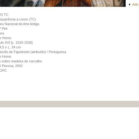
Adic
23 TC
sparência a cores (TC)
u Nacional de Arte Antiga
 Pint
ura
e Homo
lo XVI [c. 1520-1530]
4,5 x L. 34 cm
tovão de Figueiredo (atribuído) / Portuguesa
e Homo
 sobre madeira de carvalho
é Pessoa, 2002
GPC