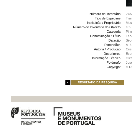
Número de Inventário:
278
Tipo de Espécime:
Tran
Instituição / Proprietário:
Muse
Número de Inventário do Objecto:
1857
Categoria:
Pint
Denominação / Título:
Ecc
Datação:
Sécu
Dimensões:
A. 4
Autoria / Produção:
Cris
Descritores:
Ecc
Informação Técnica:
Óleo
Fotógrafo:
Jos
Copyright:
© D
RESULTADO DA PESQUISA