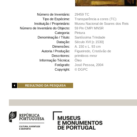
Número de Inventário:
29459 TC
Tipo de Espécime:
Transparência a cores (TC)
Instituição / Proprietário:
Museu Nacional de Soares dos Reis
Número de Inventário do Objecto:
59 Pin CMP/ MNSR
Categoria:
Pintura
Denominação / Título:
Santíssima Trindade
Datação:
Século XVI [c.1530]
Dimensões:
A. 150 x L. 93 cm
Autoria / Produção:
Figueiredo, Cristóvão de
Descritores:
primitivos mnsr
Informação Técnica:
Óleo
Fotógrafo:
José Pessoa, 2004
Copyright:
© DGPC
RESULTADO DA PESQUISA