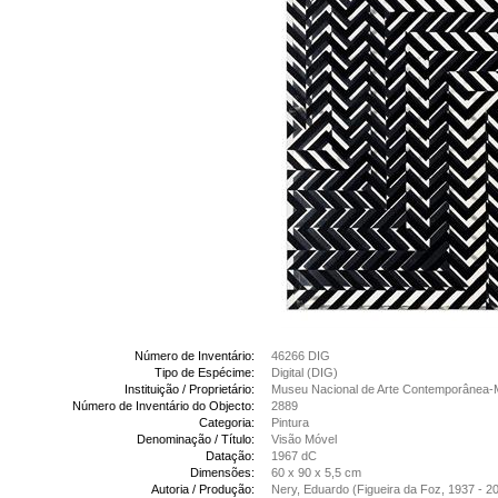
Número de Inventário:
46266 DIG
Tipo de Espécime:
Digital (DIG)
Instituição / Proprietário:
Museu Nacional de Arte Contemporânea-
Número de Inventário do Objecto:
2889
Categoria:
Pintura
Denominação / Título:
Visão Móvel
Datação:
1967 dC
Dimensões:
60 x 90 x 5,5 cm
Autoria / Produção:
Nery, Eduardo (Figueira da Foz, 1937 - 2