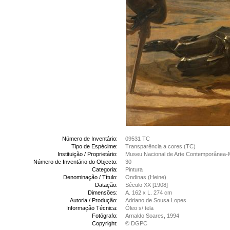
Número de Inventário:
09531 TC
Tipo de Espécime:
Transparência a cores (TC)
Instituição / Proprietário:
Museu Nacional de Arte Contemporânea-
Número de Inventário do Objecto:
30
Categoria:
Pintura
Denominação / Título:
Ondinas (Heine)
Datação:
Século XX [1908]
Dimensões:
A. 162 x L. 274 cm
Autoria / Produção:
Adriano de Sousa Lopes
Informação Técnica:
Óleo s/ tela
Fotógrafo:
Arnaldo Soares, 1994
Copyright:
© DGPC