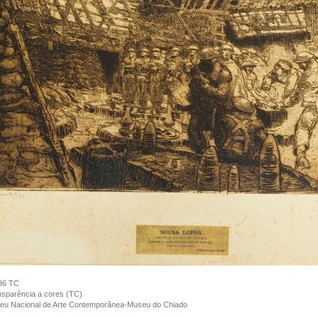
86 TC
sparência a cores (TC)
eu Nacional de Arte Contemporânea-Museu do Chiado