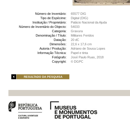
Número de Inventário:
65577 DIG
Tipo de Espécime:
Digital (DIG)
Instituição / Proprietário:
Palácio Nacional da Ajuda
Número de Inventário do Objecto:
54033
Categoria:
Gravura
Denominação / Título:
Militares Feridos
Datação:
20 dC
Dimensões:
22,6 x 17,6 cm
Autoria / Produção:
Adriano de Sousa Lopes
Informação Técnica:
Papel e tinta
Fotógrafo:
José Paulo Ruas, 2018
Copyright:
© DGPC
RESULTADO DA PESQUISA