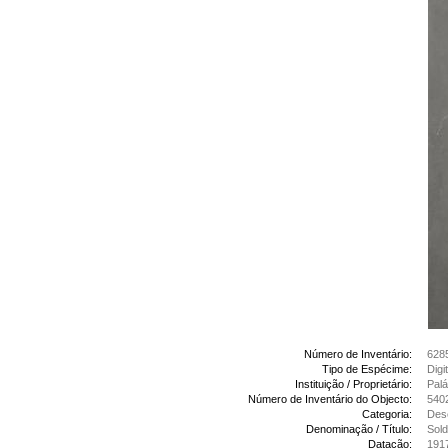
Número de Inventário:
628
Tipo de Espécime:
Digi
Instituição / Proprietário:
Palá
Número de Inventário do Objecto:
540
Categoria:
Des
Denominação / Título:
Sol
Datação:
191