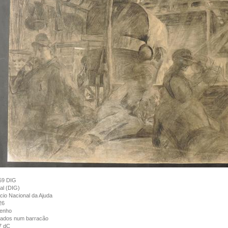
59 DIG
tal (DIG)
cio Nacional da Ajuda
26
enho
dados num barracão
7 dC