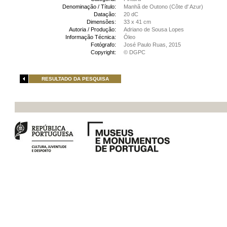
Denominação / Título:
Manhã de Outono (Côte d' Azur)
Datação:
20 dC
Dimensões:
33 x 41 cm
Autoria / Produção:
Adriano de Sousa Lopes
Informação Técnica:
Óleo
Fotógrafo:
José Paulo Ruas, 2015
Copyright:
© DGPC
RESULTADO DA PESQUISA