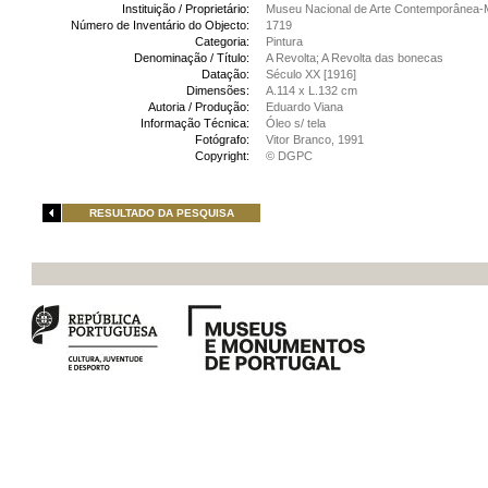
Instituição / Proprietário:
Museu Nacional de Arte Contemporânea-
Número de Inventário do Objecto:
1719
Categoria:
Pintura
Denominação / Título:
A Revolta; A Revolta das bonecas
Datação:
Século XX [1916]
Dimensões:
A.114 x L.132 cm
Autoria / Produção:
Eduardo Viana
Informação Técnica:
Óleo s/ tela
Fotógrafo:
Vitor Branco, 1991
Copyright:
© DGPC
RESULTADO DA PESQUISA