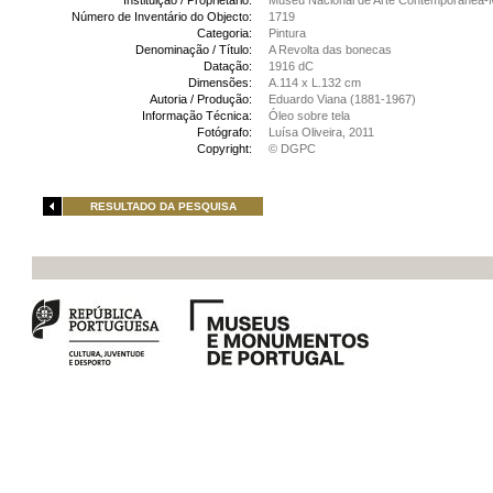
Instituição / Proprietário:
Museu Nacional de Arte Contemporânea-
Número de Inventário do Objecto:
1719
Categoria:
Pintura
Denominação / Título:
A Revolta das bonecas
Datação:
1916 dC
Dimensões:
A.114 x L.132 cm
Autoria / Produção:
Eduardo Viana (1881-1967)
Informação Técnica:
Óleo sobre tela
Fotógrafo:
Luísa Oliveira, 2011
Copyright:
© DGPC
RESULTADO DA PESQUISA