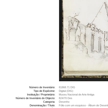
Número de Inventário:
81868.71 DIG
Tipo de Espécime:
Digital (DIG)
Instituição / Proprietário:
Museu Nacional de Arte Antiga
Número de Inventário do Objecto:
824/70 Des
Categoria:
Desenho
Denominação / Título:
Fólio com um esquisso - Álbum de Desen