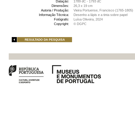
Datação:
1789 dC - 1793 dC
Dimensões:
26,3 x 19 cm
Autoria / Produção:
Vieira Portuense, Francisco (1765-1805)
Informação Técnica:
Desenho a lápis e a tinta sobre papel
Fotógrafo:
Luísa Oliveira, 2024
Copyright:
© DGPC
RESULTADO DA PESQUISA