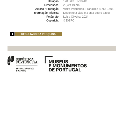
Datação:
1789 dC - 1793 dC
Dimensões:
26,3 x 19 cm
Autoria / Produção:
Vieira Portuense, Francisco (1765-1805)
Informação Técnica:
Desenho a lápis e a tinta sobre papel
Fotógrafo:
Luísa Oliveira, 2024
Copyright:
© DGPC
RESULTADO DA PESQUISA