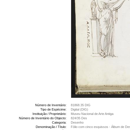
Número de Inventário:
81868.35 DIG
Tipo de Espécime:
Digital (DIG)
Instituição / Proprietário:
Museu Nacional de Arte Antiga
Número de Inventário do Objecto:
824/35 Des
Categoria:
Desenho
Denominação / Título:
Fólio com cinco esquissos - Álbum de D