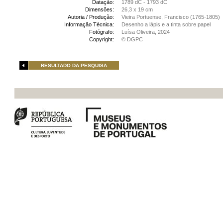
Datação:
1789 dC - 1793 dC
Dimensões:
26,3 x 19 cm
Autoria / Produção:
Vieira Portuense, Francisco (1765-1805)
Informação Técnica:
Desenho a lápis e a tinta sobre papel
Fotógrafo:
Luísa Oliveira, 2024
Copyright:
© DGPC
RESULTADO DA PESQUISA