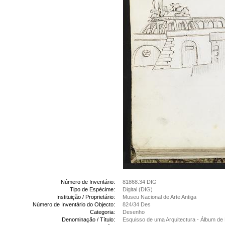
Número de Inventário:
81868.34 DIG
Tipo de Espécime:
Digital (DIG)
Instituição / Proprietário:
Museu Nacional de Arte Antiga
Número de Inventário do Objecto:
824/34 Des
Categoria:
Desenho
Denominação / Título:
Esquisso de uma Arquitectura - Álbum d