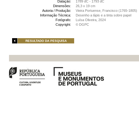
Datação:
1789 dC - 1793 dC
Dimensões:
26,3 x 19 cm
Autoria / Produção:
Vieira Portuense, Francisco (1765-1805)
Informação Técnica:
Desenho a lápis e a tinta sobre papel
Fotógrafo:
Luísa Oliveira, 2024
Copyright:
© DGPC
RESULTADO DA PESQUISA