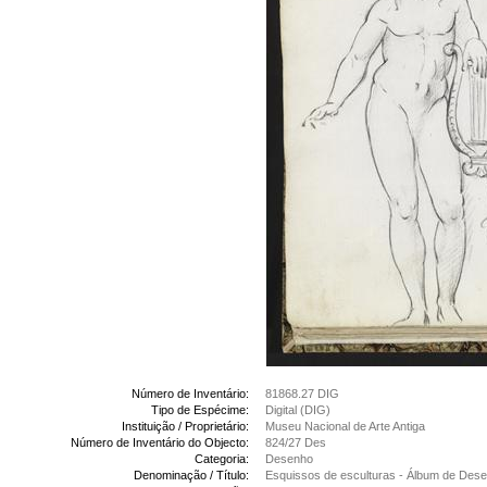
Número de Inventário:
81868.27 DIG
Tipo de Espécime:
Digital (DIG)
Instituição / Proprietário:
Museu Nacional de Arte Antiga
Número de Inventário do Objecto:
824/27 Des
Categoria:
Desenho
Denominação / Título:
Esquissos de esculturas - Álbum de Des