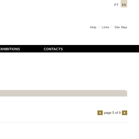
Help
Links
Site Map
XHIBITIONS
CONTACTS
page 5 of 9