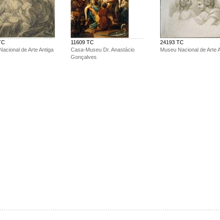
TC
11609 TC
24193 TC
acional de Arte Antiga
Casa-Museu Dr. Anastácio
Museu Nacional de Arte A
Gonçalves