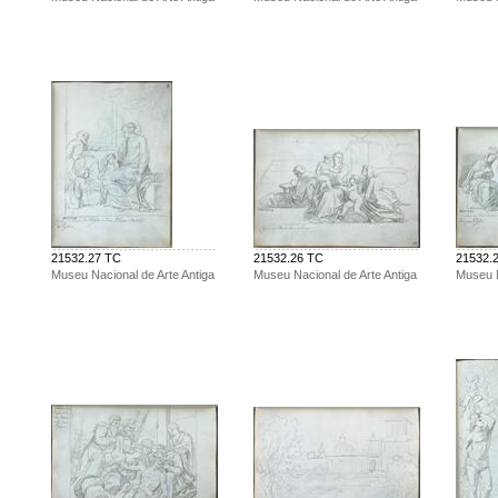
21532.27 TC
21532.26 TC
21532.
Museu Nacional de Arte Antiga
Museu Nacional de Arte Antiga
Museu N