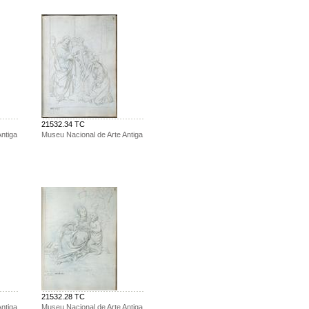
21532.34 TC
ntiga
Museu Nacional de Arte Antiga
21532.28 TC
ntiga
Museu Nacional de Arte Antiga