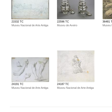
21532 TC
22596 TC
36481 
Museu Nacional de Arte Antiga
Museu de Aveiro
Museu N
24191 TC
24187 TC
Museu Nacional de Arte Antiga
Museu Nacional de Arte Antiga