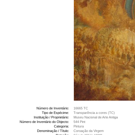
Número de Inventário:
16665 TC
Tipo de Espécime:
Transparência a cores (TC)
Instituição / Proprietário:
Museu Nacional de Arte Antiga
Número de Inventário do Objecto:
544 Pint
Categoria:
Pintura
Denominação / Título:
Coroação da Virgem