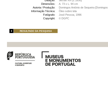
Datação:
Século XIX [c.1830]
Dimensões:
A. 73 x L. 94 cm
Autoria / Produção:
Domingos António de Sequeira [Domingos 
Informação Técnica:
Óleo sobre tela
Fotógrafo:
José Pessoa, 1996
Copyright:
© DGPC
RESULTADO DA PESQUISA