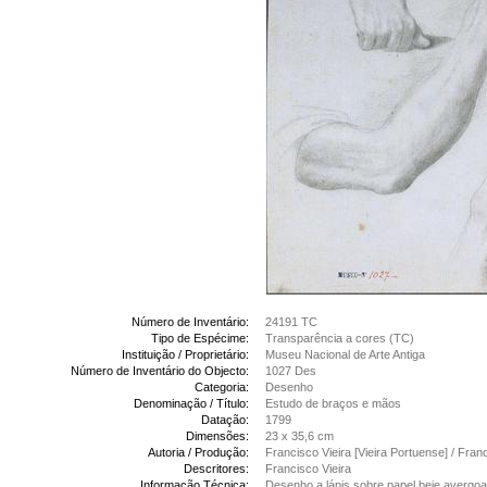
Número de Inventário:
24191 TC
Tipo de Espécime:
Transparência a cores (TC)
Instituição / Proprietário:
Museu Nacional de Arte Antiga
Número de Inventário do Objecto:
1027 Des
Categoria:
Desenho
Denominação / Título:
Estudo de braços e mãos
Datação:
1799
Dimensões:
23 x 35,6 cm
Autoria / Produção:
Francisco Vieira [Vieira Portuense] / Fran
Descritores:
Francisco Vieira
Informação Técnica:
Desenho a lápis sobre papel beje avergo