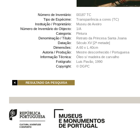
Número de Inventário:
00187 TC
Tipo de Espécime:
Transparência a cores (TC)
Instituição / Proprietário:
Museu de Aveiro
Número de Inventário do Objecto:
1/A
Categoria:
Pintura
Denominação / Título:
Retrato da Princesa Santa Joana
Datação:
Século XV [2ª metade]
Dimensões:
A.60 x L.40cm
Autoria / Produção:
Mestre desconhecido / Portuguesa
Informação Técnica:
Óleo s/ madeira de carvalho
Fotógrafo:
Luis Pavão, 1990
Copyright:
© DGPC
RESULTADO DA PESQUISA