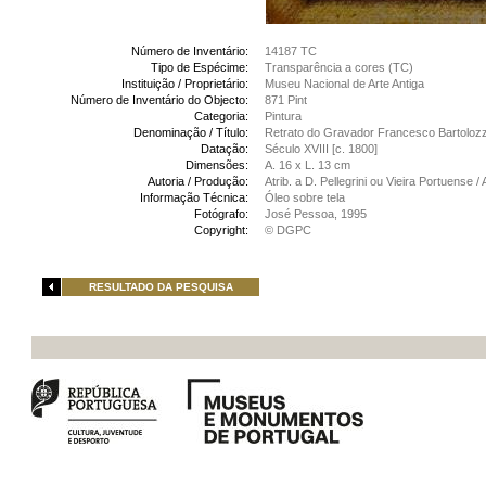
Número de Inventário:
14187 TC
Tipo de Espécime:
Transparência a cores (TC)
Instituição / Proprietário:
Museu Nacional de Arte Antiga
Número de Inventário do Objecto:
871 Pint
Categoria:
Pintura
Denominação / Título:
Retrato do Gravador Francesco Bartolozz
Datação:
Século XVIII [c. 1800]
Dimensões:
A. 16 x L. 13 cm
Autoria / Produção:
Atrib. a D. Pellegrini ou Vieira Portuense /
Informação Técnica:
Óleo sobre tela
Fotógrafo:
José Pessoa, 1995
Copyright:
© DGPC
RESULTADO DA PESQUISA