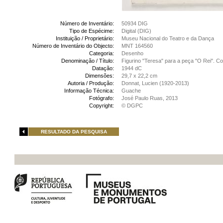
Número de Inventário:
50934 DIG
Tipo de Espécime:
Digital (DIG)
Instituição / Proprietário:
Museu Nacional do Teatro e da Dança
Número de Inventário do Objecto:
MNT 164560
Categoria:
Desenho
Denominação / Título:
Figurino "Teresa" para a peça "O Rei". C
Datação:
1944 dC
Dimensões:
29,7 x 22,2 cm
Autoria / Produção:
Donnat, Lucien (1920-2013)
Informação Técnica:
Guache
Fotógrafo:
José Paulo Ruas, 2013
Copyright:
© DGPC
RESULTADO DA PESQUISA