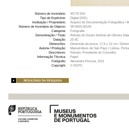
Número de Inventário:
45776 DIG
Tipo de Espécime:
Digital (DIG)
Instituição / Proprietário:
Arquivo de Documentação Fotográfica /
Número de Inventário do Objecto:
SP.0003.00140
Categoria:
Fotografia
Denominação / Título:
Retrato do Doutor António de Oliveira Sal
Datação:
20 dC
Dimensões:
Dimensão da prova: 17,5 x 12 cm / Dime
Autoria / Produção:
Manuel Alves de San Payo / Lisboa. Portu
Descritores:
Retrato; Presidente do Conselho;
Informação Técnica:
Papel
Fotógrafo:
Alexandra Pessoa, 2011
Copyright:
© DGPC
RESULTADO DA PESQUISA