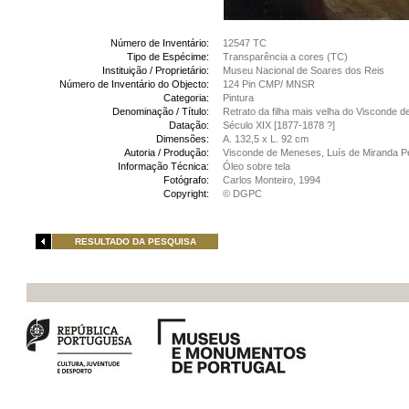
Número de Inventário:
12547 TC
Tipo de Espécime:
Transparência a cores (TC)
Instituição / Proprietário:
Museu Nacional de Soares dos Reis
Número de Inventário do Objecto:
124 Pin CMP/ MNSR
Categoria:
Pintura
Denominação / Título:
Retrato da filha mais velha do Visconde de
Datação:
Século XIX [1877-1878 ?]
Dimensões:
A. 132,5 x L. 92 cm
Autoria / Produção:
Visconde de Meneses, Luís de Miranda P
Informação Técnica:
Óleo sobre tela
Fotógrafo:
Carlos Monteiro, 1994
Copyright:
© DGPC
RESULTADO DA PESQUISA