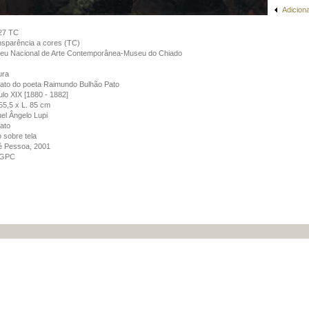
Adicion
27 TC
sparência a cores (TC)
eu Nacional de Arte Contemporânea-Museu do Chiado
ura
ato do poeta Raimundo Bulhão Pato
lo XIX [1880 - 1882]
55,5 x L. 85 cm
el Ângelo Lupi
ato
 sobre tela
é Pessoa, 2001
GPC