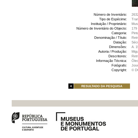
Número de Inventário:
263
Tipo de Espécime:
Tran
Instituição / Proprietário:
Mus
Número de Inventário do Objecto:
179
Categoria:
Pint
Denominação / Título:
Retr
Datação:
Sécu
Dimensões:
A. 1
Autoria / Produção:
Migu
Descritores:
Retr
Informação Técnica:
Óleo
Fotógrafo:
Jos
Copyright:
© D
RESULTADO DA PESQUISA