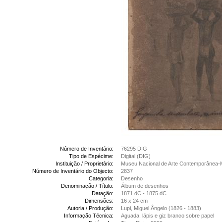
Número de Inventário:
76295 DIG
Tipo de Espécime:
Digital (DIG)
Instituição / Proprietário:
Museu Nacional de Arte Contemporânea-
Número de Inventário do Objecto:
2837
Categoria:
Desenho
Denominação / Título:
Álbum de desenhos
Datação:
1871 dC - 1875 dC
Dimensões:
16 x 24 cm
Autoria / Produção:
Lupi, Miguel Ângelo (1826 - 1883)
Informação Técnica:
Aguada, lápis e giz branco sobre papel