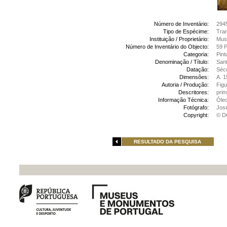
Número de Inventário:
294
Tipo de Espécime:
Tran
Instituição / Proprietário:
Muse
Número de Inventário do Objecto:
59 
Categoria:
Pint
Denominação / Título:
Sant
Datação:
Sécu
Dimensões:
A. 1
Autoria / Produção:
Figu
Descritores:
prim
Informação Técnica:
Óle
Fotógrafo:
Jos
Copyright:
© D
RESULTADO DA PESQUISA