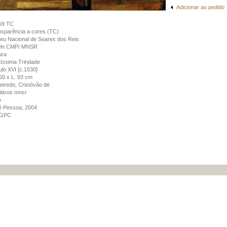
Adicionar ao pedido
59 TC
sparência a cores (TC)
u Nacional de Soares dos Reis
Pin CMP/ MNSR
ura
íssima Trindade
lo XVI [c.1530]
50 x L. 93 cm
eiredo, Cristóvão de
itivos mnsr
o
é Pessoa, 2004
GPC