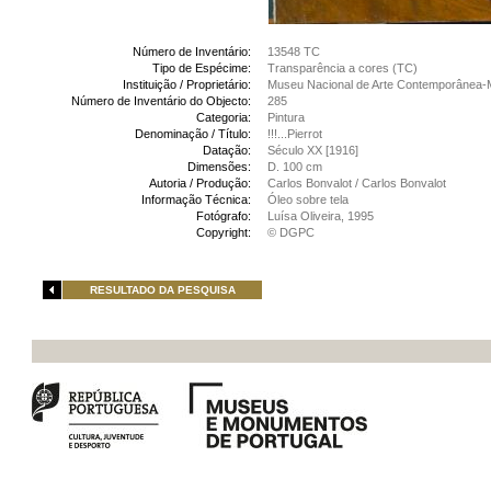
Número de Inventário:
13548 TC
Tipo de Espécime:
Transparência a cores (TC)
Instituição / Proprietário:
Museu Nacional de Arte Contemporânea-
Número de Inventário do Objecto:
285
Categoria:
Pintura
Denominação / Título:
!!!...Pierrot
Datação:
Século XX [1916]
Dimensões:
D. 100 cm
Autoria / Produção:
Carlos Bonvalot / Carlos Bonvalot
Informação Técnica:
Óleo sobre tela
Fotógrafo:
Luísa Oliveira, 1995
Copyright:
© DGPC
RESULTADO DA PESQUISA