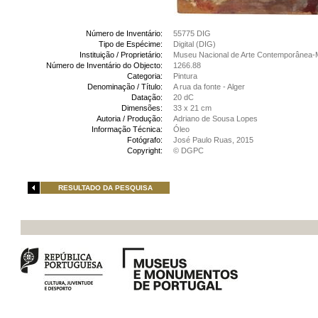
Número de Inventário:
55775 DIG
Tipo de Espécime:
Digital (DIG)
Instituição / Proprietário:
Museu Nacional de Arte Contemporânea-
Número de Inventário do Objecto:
1266.88
Categoria:
Pintura
Denominação / Título:
A rua da fonte - Alger
Datação:
20 dC
Dimensões:
33 x 21 cm
Autoria / Produção:
Adriano de Sousa Lopes
Informação Técnica:
Óleo
Fotógrafo:
José Paulo Ruas, 2015
Copyright:
© DGPC
RESULTADO DA PESQUISA