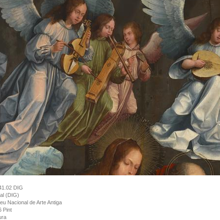
41.02 DIG
tal (DIG)
u Nacional de Arte Antiga
 Pint
ura