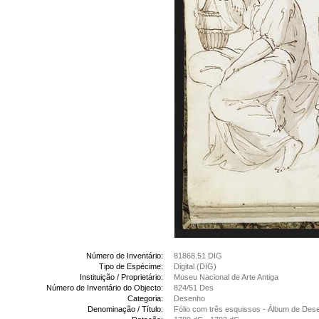
Número de Inventário:
81868.51 DIG
Tipo de Espécime:
Digital (DIG)
Instituição / Proprietário:
Museu Nacional de Arte Antiga
Número de Inventário do Objecto:
824/51 Des
Categoria:
Desenho
Denominação / Título:
Fólio com três esquissos - Álbum de Des