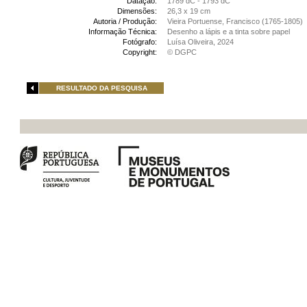
Datação:
1789 dC - 1793 dC
Dimensões:
26,3 x 19 cm
Autoria / Produção:
Vieira Portuense, Francisco (1765-1805)
Informação Técnica:
Desenho a lápis e a tinta sobre papel
Fotógrafo:
Luísa Oliveira, 2024
Copyright:
© DGPC
RESULTADO DA PESQUISA