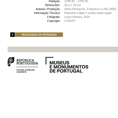
Datação:
1789 dC - 1793 dC
Dimensões:
26,3 x 19 cm
Autoria / Produção:
Vieira Portuense, Francisco (1765-1805)
Informação Técnica:
Desenho a lápis e a tinta sobre papel
Fotógrafo:
Luísa Oliveira, 2024
Copyright:
© DGPC
RESULTADO DA PESQUISA