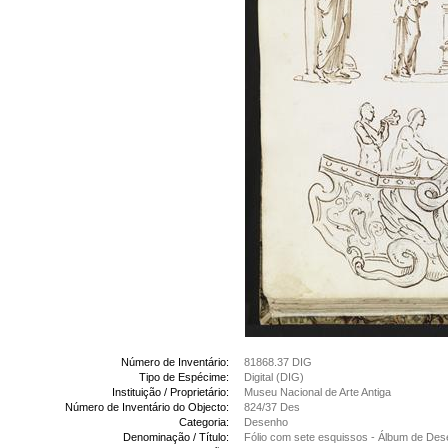
Número de Inventário:
81868.37 DIG
Tipo de Espécime:
Digital (DIG)
Instituição / Proprietário:
Museu Nacional de Arte Antiga
Número de Inventário do Objecto:
824/37 Des
Categoria:
Desenho
Denominação / Título:
Fólio com sete esquissos - Álbum de De